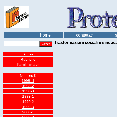
.:
.:
.:
home
contattaci
Trasformazioni sociali e sindac
Autori
Rubriche
Parole chiave
Numero 0
1998 -1
1998-2
1998-3
1999-1
1999-2
1999-3
2000-1