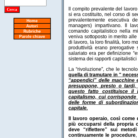
Il compito prevalente del lavor
si era costituito, nel corso di s
prevalentemente esecutiva dell
Home
managers) impartivano. Il lav
Autori
comando capitalistico nella mi
Rubriche
veniva sottoposto in merito alle 
Parole chiave
di lavoro, la loro finalità, loro
produttività erano prerogative 
salariato era per definizione “e
sistema dei rapporti capitalistici 
La “rivoluzione”, che le tecno
quella di tramutare in “ necess
“appendici” delle macchine e
presuppone, presto o tardi, 
questo fatto costituisce il
capitalismo, cui corrisponde
delle forme di subordinazio
capitale.
Il lavoro operaio, così come 
più occuparsi della propria 
deve “riflettere” sui metod
continuamente
le procedure