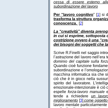
cessa di essere esterno alle
subordinazione del lavoro
Per “lavoro cognitivo
” [
1
] si
trasforma la struttura organi
conoscenza.
[
2
]
La “creatività” diventa prero
in cui si esprime, sottoposta 
costrizione ovvero è una “creat
dei bisogni dei soggetti che l
Scrive R.Finelli nel saggio intr
l’astrazione del lavoro nell’era 
dominio del capitale sulla for
Quando cioè funzione fondament
subordinazione e l’omologazione 
macchina informatica sia che si 
ciò che è in gioco nella sussun
spirito del lavoratore. L’intel
emozionale-intenzionale è ciò c
espelle
forza-lavoro
manuale
e
tende a richiedere
un lavoro
miglioramento
[
3
]
come oggetto 
lavoro mentale particolarmente