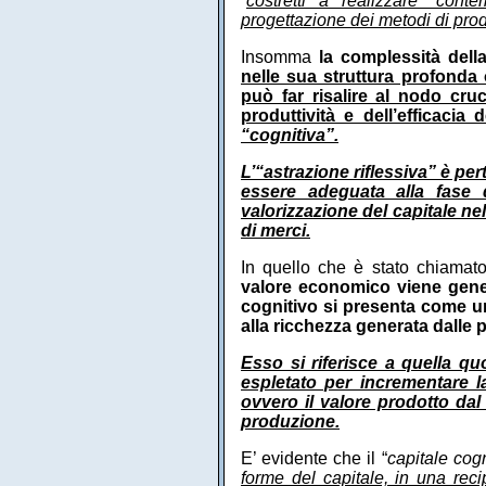
“
costretti a realizzare” con
progettazione dei metodi di pro
Insomma
la complessità dell
nelle sua struttura profond
può far risalire al nodo cruc
produttività e dell’efficacia 
“cognitiva”.
L’“astrazione riflessiva” è per
essere adeguata alla fase d
valorizzazione del capitale n
di merci.
In quello che è stato chiamat
valore economico viene gene
cognitivo si presenta come u
alla ricchezza generata dalle p
Esso si riferisce a quella qu
espletato per incrementare la
ovvero il valore prodotto dal
produzione.
E’ evidente che il “
capitale cogn
forme del capitale, in una re