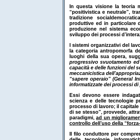
In questa visione la teoria 
“positivistica e neutrale”, tr
tradizione socialdemocratic
produttive ed in particolare
produzione nel sistema econ
sviluppo dei processi d’inter
I sistemi organizzativi del 
la categoria antropomorfa de
luoghi della sua opera, sug
progressivo svuotamento ed a
capacità e delle funzioni de
meccanicistica dell’appropriaz
“sapere operaio” (General In
informatizzate dei processi di
Essi devono essere indagati 
scienza e delle tecnologie p
processo di lavoro; il capitale 
di se stesso”, provvede, attrav
paradigmi,
ad un migliorament
controllo dell’uso della “forza
Il filo conduttore per compren
delle tecnologie informat