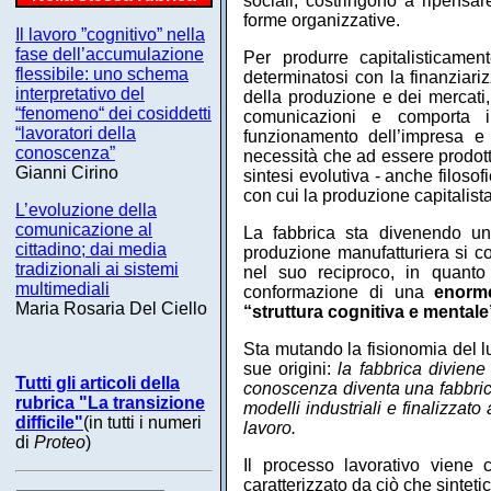
sociali, costringono a ripensare
forme organizzative.
Il lavoro ”cognitivo” nella
fase dell’accumulazione
Per produrre capitalisticame
flessibile: uno schema
determinatosi con la finanziariz
interpretativo del
della produzione e dei mercati, 
“fenomeno“ dei cosiddetti
comunicazioni e comporta il
“lavoratori della
funzionamento dell’impresa e
conoscenza”
necessità che ad essere prodotte
Gianni Cirino
sintesi evolutiva - anche filosof
con cui la produzione capitalist
L’evoluzione della
comunicazione al
La fabbrica sta divenendo un
cittadino; dai media
produzione manufatturiera si c
tradizionali ai sistemi
nel suo reciproco, in quanto
multimediali
conformazione di una
enorme 
Maria Rosaria Del Ciello
“struttura cognitiva e mentale
Sta mutando la fisionomia del lu
sue origini:
la fabbrica diviene 
Tutti gli articoli della
conoscenza diventa una fabbric
rubrica "La transizione
modelli industriali e finalizzato
difficile"
(in tutti i numeri
lavoro.
di
Proteo
)
Il processo lavorativo viene 
caratterizzato da ciò che sinte