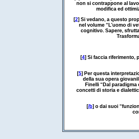
non si contrappone al lavor
modifica ed ottimi
[
2
] Si vedano, a questo prop
nel volume “L’uomo di vet
cognitivo. Sapere, sfrut
Trasforma
[
4
] Si faccia riferimento,
[
5
] Per questa interpretazi
della sua opera giovanil
Finelli “Dal paradigma 
concetti di storia e dialett
[
/b
] o dai suoi “funzio
co