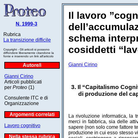
Il lavoro ”cogn
N. 1999-3
dell’accumulaz
Rubrica
schema interpr
La transizione difficile
cosiddetti “la
Copyright - Gli articoli si possono
diffondere liberamente citandone la
fonte e inserendo un link all'articolo
Gianni Cirino
Autore/i
Gianni Cirino
Articoli pubblicati
3. Il “Capitalismo Cogn
per
Proteo
(1)
di produzione del cap
Consulente ITC e di
Organizzazione
Argomenti correlati
La rivoluzione informatica, la 
merci in fabbrica, sia delle attiv
Lavoro cognitivo
sapere (non solo come fattore te
produzione in cui esso stesso vi
Nella stessa rubrica