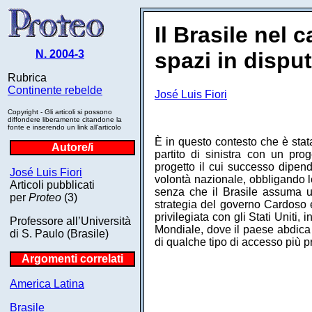
Il Brasile nel
N. 2004-3
spazi in dispu
Rubrica
Continente rebelde
José Luis Fiori
Copyright - Gli articoli si possono
diffondere liberamente citandone la
fonte e inserendo un link all'articolo
È in questo contesto che è stata
Autore/i
partito di sinistra con un pr
progetto il cui successo dipend
José Luis Fiori
volontà nazionale, obbligando le
Articoli pubblicati
senza che il Brasile assuma 
per
Proteo
(3)
strategia del governo Cardoso e
privilegiata con gli Stati Uniti
Professore all’Università
Mondiale, dove il paese abdica
di S. Paulo (Brasile)
di qualche tipo di accesso più p
Argomenti correlati
America Latina
Brasile