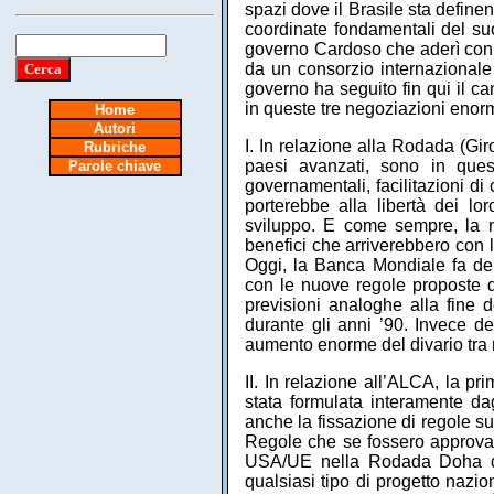
spazi dove il Brasile sta define
coordinate fondamentali del suo
governo Cardoso che aderì con e
da un consorzio internazionale d
governo ha seguito fin qui il c
in queste tre negoziazioni enorm
Home
Autori
I. In relazione alla Rodada (Gi
Rubriche
paesi avanzati, sono in ques
Parole chiave
governamentali, facilitazioni di
porterebbe alla libertà dei lor
sviluppo. E come sempre, la m
benefici che arriverebbero con 
Oggi, la Banca Mondiale fa del
con le nuove regole proposte d
previsioni analoghe alla fine 
durante gli anni ’90. Invece d
aumento enorme del divario tra r
II. In relazione all’ALCA, la p
stata formulata interamente da
anche la fissazione di regole su 
Regole che se fossero approvat
USA/UE nella Rodada Doha del
qualsiasi tipo di progetto nazi