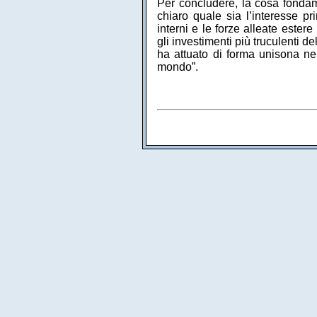
Per concludere, la cosa fondame
chiaro quale sia l’interesse p
interni e le forze alleate ester
gli investimenti più truculenti d
ha attuato di forma unisona nel
mondo”.