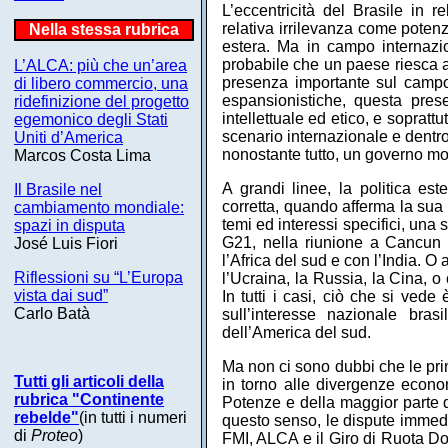
L’eccentricità del Brasile in 
relativa irrilevanza come potenz
Nella stessa rubrica
estera. Ma in campo internazio
probabile che un paese riesca a
L’ALCA: più che un’area
presenza importante sul campo 
di libero commercio, una
espansionistiche, questa pres
ridefinizione del progetto
intellettuale ed etico, e soprat
egemonico degli Stati
scenario internazionale e dentro
Uniti d’America
nonostante tutto, un governo mon
Marcos Costa Lima
A grandi linee, la politica es
Il Brasile nel
corretta, quando afferma la sua 
cambiamento mondiale:
temi ed interessi specifici, una
spazi in disputa
G21, nella riunione a Cancun
José Luis Fiori
l’Africa del sud e con l’India.
Riflessioni su “L’Europa
l’Ucraina, la Russia, la Cina, o 
vista dai sud”
In tutti i casi, ciò che si vede
Carlo Batà
sull’interesse nazionale brasil
dell’America del sud.
Ma non ci sono dubbi che le pri
Tutti gli articoli della
in torno alle divergenze econo
rubrica "Continente
Potenze e della maggior parte de
rebelde"
(in tutti i numeri
questo senso, le dispute immed
di
Proteo
)
FMI, ALCA e il Giro di Ruota D