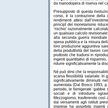
da manodopera di riserva nel c
Presupposto di questa rivoluzione
corso, è la contrazione della
rendimenti attesi dall’investim
principî del monetarismo riduce
‘rischio’ razionalmente calcolab
un qualsiasi calcolo revisionale
alla seconda guerra mondiale l
spesa pubblica e la misura della
loro produzione aggiuntiva sare
della produttività del lavoro co
piuttosto che tradursi in riprod
ingenti quantitativi di risparmi
ridurre significativamente la di
Né può dirsi che la responsabili
scarsa flessibilità salariale. I
significativamente diminuiti 
aumentata (Dal Bosco 1993, p. 4
periodo, le famigerate ‘gabbie sa
sociali e di introdurre sgr
Mezzogiorno, trasferendo così a
dai versamenti agli istituti prev
imprese ha assorbito ingenti q