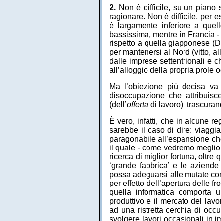
2.
Non è difficile, su un piano 
ragionare. Non è difficile, per 
è largamente inferiore a quell
bassissima, mentre in Francia - 
rispetto a quella giapponese (D
per mantenersi al Nord (vitto, al
dalle imprese settentrionali e
all’alloggio della propria prole
Ma l’obiezione più decisa va fa
disoccupazione che attribuisce
(dell’
offerta
di lavoro), trascurand
È vero, infatti, che in alcune r
sarebbe il caso di dire: viaggia
paragonabile all’espansione che,
il quale - come vedremo meglio i
ricerca di miglior fortuna, oltre q
‘grande fabbrica’ e le aziende 
possa adeguarsi alle mutate cond
per effetto dell’apertura delle fro
quella informatica comporta u
produttivo e il mercato del lavo
ad una ristretta cerchia di occu
svolgere lavori occasionali in im