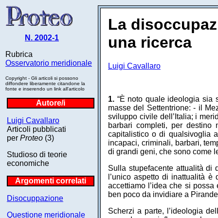
La disoccupaz
N. 2002-1
una ricerca
Rubrica
Osservatorio meridionale
Luigi Cavallaro
Copyright - Gli articoli si possono
diffondere liberamente citandone la
fonte e inserendo un link all'articolo
1.
“È noto quale ideologia sia s
Autore/i
masse del Settentrione: - il Me
sviluppo civile dell’Italia; i me
Luigi Cavallaro
barbari completi, per destino 
Articoli pubblicati
capitalistico o di qualsivoglia 
per
Proteo
(3)
incapaci, criminali, barbari, t
di grandi geni, che sono come le
Studioso di teorie
economiche
Sulla stupefacente attualità di
l’unico aspetto di inattualità è
Argomenti correlati
accettiamo l’idea che si possa
ben poco da invidiare a Pirande
Disocuppazione
Scherzi a parte, l’ideologia de
Questione meridionale