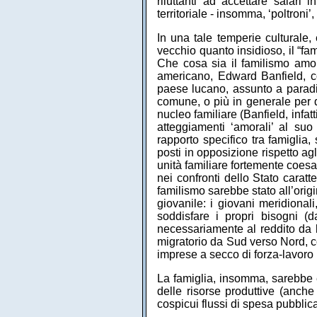
riluttanti ad accettare salari i
territoriale - insomma, ‘poltroni
In una tale temperie culturale,
vecchio quanto insidioso, il “f
Che cosa sia il familismo amora
americano, Edward Banfield, con
paese lucano, assunto a paradi
comune, o più in generale per q
nucleo familiare (Banfield, infatt
atteggiamenti ‘amorali’ al su
rapporto specifico tra famiglia, 
posti in opposizione rispetto ag
unità familiare fortemente coesa
nei confronti dello Stato carat
familismo sarebbe stato all’orig
giovanile: i giovani meridionali
soddisfare i propri bisogni (da
necessariamente al reddito da la
migratorio da Sud verso Nord, co
imprese a secco di forza-lavoro 
La famiglia, insomma, sarebbe en
delle risorse produttive (anche
cospicui flussi di spesa pubblica 