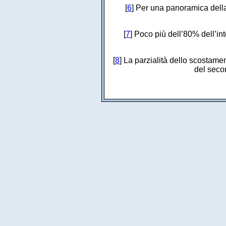
[
6
] Per una panoramica della 
[
7
] Poco più dell’80% dell’in
[
8
] La parzialità dello scostamen
del seco