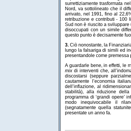
surrettiziamente trasformata nel
Nord, va sottolineato che il dif
arrivato, nel 1991, fino al 22,6
retribuzione e contributi - 100 
Sud non è riuscito a sviluppare 
disoccupati con un simile differ
questo punto è decisamente fuo
3.
Ciò nonostante, la Finanziari
lungo la falsariga di simili ed i
presentandole come premessa p
A guardarle bene, in effetti, le
mix
di interventi che, all’indom
discostarsi (seppure parzialme
cautamente l’economia italia
dell’inflazione, al ridimensio
stabilità), alla riduzione de
programma di ‘grandi opere’ inf
modo inequivocabile il rila
(segnatamente quella statunit
presentate un anno fa.