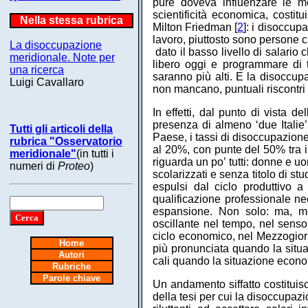
pure doveva influenzare le me
scientificità economica, costi
Nella stessa rubrica
Milton Friedman [
2
]: i disoccu
lavoro, piuttosto sono persone 
La disoccupazione
dato il basso livello di salari
meridionale. Note per
libero oggi e programmare di 
una ricerca
saranno più alti. E la disoccup
Luigi Cavallaro
non mancano, puntuali riscontri 
In effetti, dal punto di vista d
presenza di almeno ‘due Italie
Tutti gli articoli della
Paese, i tassi di disoccupazione
rubrica "Osservatorio
al 20%, con punte del 50% tra i
meridionale"
(in tutti i
riguarda un po’ tutti: donne e uo
numeri di
Proteo
)
scolarizzati e senza titolo di s
espulsi dal ciclo produttivo a
qualificazione professionale n
espansione. Non solo: ma, me
oscillante nel tempo, nel sens
ciclo economico, nel Mezzogio
Home
più pronunciata quando la situ
Autori
cali quando la situazione econo
Rubriche
Parole chiave
Un andamento siffatto costituisc
della tesi per cui la disoccupaz