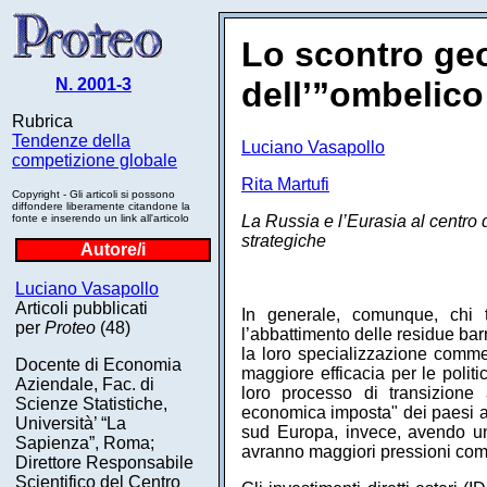
Lo scontro geo
N. 2001-3
dell’”ombelic
Rubrica
Tendenze della
Luciano Vasapollo
competizione globale
Rita Martufi
Copyright - Gli articoli si possono
diffondere liberamente citandone la
fonte e inserendo un link all'articolo
La Russia e l’Eurasia al centro d
strategiche
Autore/i
Luciano Vasapollo
Articoli pubblicati
In generale, comunque, chi t
per
Proteo
(48)
l’abbattimento delle residue bar
la loro specializzazione commer
Docente di Economia
maggiore efficacia per le poli
Aziendale, Fac. di
loro processo di transizione 
Scienze Statistiche,
economica imposta" dei paesi a 
Università’ “La
sud Europa, invece, avendo una
Sapienza”, Roma;
avranno maggiori pressioni comp
Direttore Responsabile
Scientifico del Centro