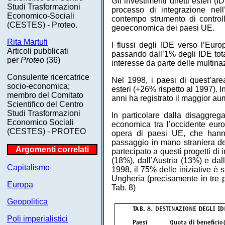
Gli investimenti diretti esteri 
Studi Trasformazioni
processo di integrazione nel
Economico-Sociali
contempo strumento di controll
(CESTES) - Proteo.
geoeconomica dei paesi UE.
Rita Martufi
I flussi degli IDE verso l’Euro
Articoli pubblicati
passando dall’1% degli IDE tota
per
Proteo
(36)
interesse da parte delle multinaz
Consulente ricercatrice
Nel 1998, i paesi di quest’are
socio-economica;
esteri (+26% rispetto al 1997). 
membro del Comitato
anni ha registrato il maggior aum
Scientifico del Centro
Studi Trasformazioni
In particolare dalla disaggreg
Economico Sociali
economica tra l’occidente europ
(CESTES) - PROTEO
opera di paesi UE, che hanno
passaggio in mano straniera del
Argomenti correlati
partecipato a questi progetti di
(18%), dall’Austria (13%) e dal
Capitalismo
1998, il 75% delle iniziative è 
Ungheria (precisamente in tre p
Europa
Tab. 8)
Geopolitica
Poli imperialistici